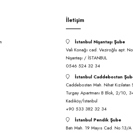
İletişim
n
İstanbul Nişantaşı Şube
Vali Konağı cad. Veziroğlu apt. 
Nişantaşı / İSTANBUL
0546 524 32 34
İstanbul Caddebostan Şub
Caddebostan Mah. Nihat Kızılatan 
Turgay Apartmanı B Blok, 2/10, 
Kadıköy/İstanbul
+90 533 382 32 34
İstanbul Pendik Şube
Batı Mah. 19 Mayıs Cad. No:13/A 