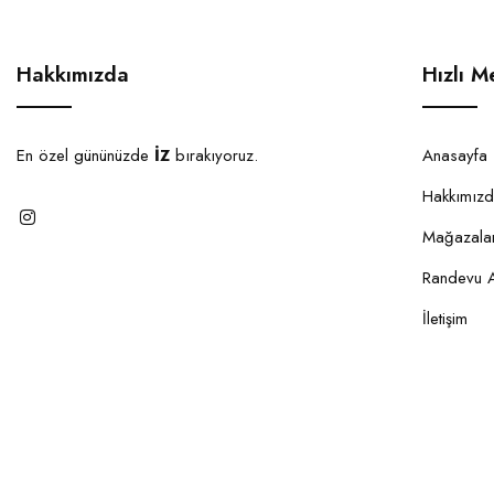
Hakkımızda
Hızlı M
En özel gününüzde
İZ
bırakıyoruz.
Anasayfa
Hakkımız
Mağazalar
Randevu A
İletişim